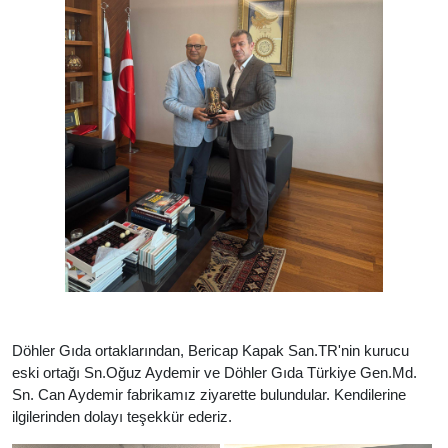
Döhler Gıda ortaklarından, Bericap Kapak San.TR'nin kurucu
eski ortağı Sn.Oğuz Aydemir ve Döhler Gıda Türkiye Gen.Md.
Sn. Can Aydemir fabrikamız ziyarette bulundular. Kendilerine
ilgilerinden dolayı teşekkür ederiz.