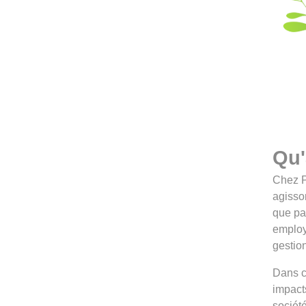
Qu'
Chez Pe
agisso
que pa
employ
gestion
Dans ce
impact
société