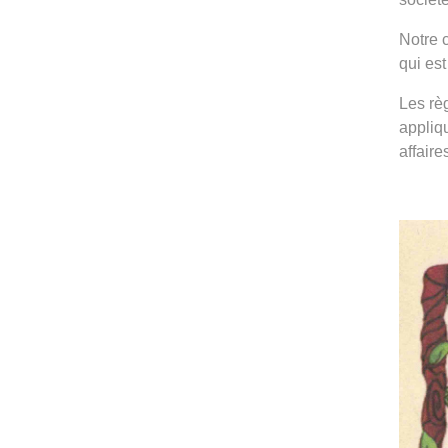
Notre 
qui est
Les rè
appliq
affaire