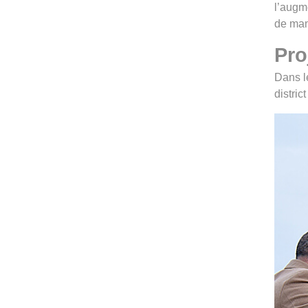
l’augme
de mani
Pro
Dans l
distri