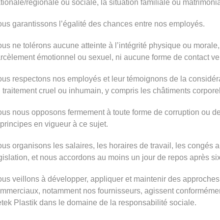
tionale/régionale ou sociale, la situation familiale ou matrimonia
us garantissons l’égalité des chances entre nos employés.
us ne tolérons aucune atteinte à l’intégrité physique ou morale,
rcèlement émotionnel ou sexuel, ni aucune forme de contact ve
us respectons nos employés et leur témoignons de la considér
 traitement cruel ou inhumain, y compris les châtiments corporel
us nous opposons fermement à toute forme de corruption ou de
 principes en vigueur à ce sujet.
us organisons les salaires, les horaires de travail, les congés 
gislation, et nous accordons au moins un jour de repos après six
us veillons à développer, appliquer et maintenir des approches 
mmerciaux, notamment nos fournisseurs, agissent conformément 
tek Plastik dans le domaine de la responsabilité sociale.