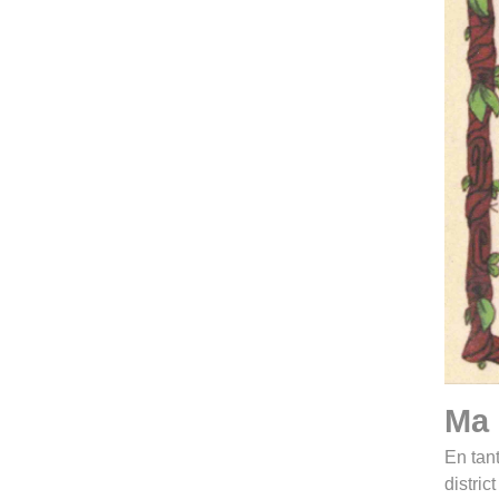
Ma 
En tan
distric