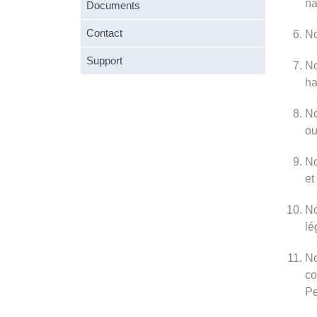
na
Documents
Contact
No
Support
No
ha
No
ou
No
et
No
lé
No
co
Pe