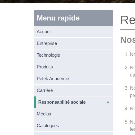
Re
Menu rapide
Accueil
Nos
Entreprise
No
Technologie
Produits
No
da
Petek Académie
No
Carrière
pr
Responsabilité sociale
No
Médias
No
Catalogues
le