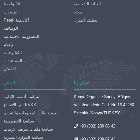
العناية الشخصية
التكنولوجيا
طعام
المنتجات
تنظيف المنزل
Petek أكاديمية
الوظائف
المسؤولية الاجتماعية
الإعلام
الكتالوجات
المستندات
الاتصال
اتصل بنا
الدعم
Konya Organize Sanayi Bölgesi
سياسة أنظمة الإدارة
Vali İhsandede Cad. No:16 42250
نص الإفصاح KVKK
Selçuklu/Konya/TURKEY
نموذج طلب المعلومات والتقديم
سياسة الخصوصية
+90 (332) 239 06 42
سياسة ملفات تعريف الارتباط
سياسة الموارد البشرية
+90 (332) 239 07 42