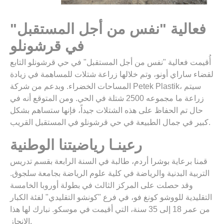
فعالية "نفس من أجل المستقبل"
في قرشونلو
أُقيمت فعالية "نفس من أجل المستقبل" في حي قرشونلو التابع
لقضاء ساراي أونو، وتم خلالها زراعة شتلات للمساهمة في زيادة
المساحات الخضراء. وبدعم من شركة Petek Plastik، سيتم
زراعة ما مجموعه 2500 شتلة في الحي. ومن المتوقع أنه في
حال تم الحفاظ على هذه الشتلات جيداً، فإنها ستساهم بشكل
كبير في جمال الطبيعة في حي قرشونلو في المستقبل القريب.
رعينـا رياضيتنا الوطنية
قمنا برعاية بوشرا أردم، طالبة في السنة الرابعة بقسم تدريس
التربية البدنية والرياضة في كلية علوم الرياضة بجامعة سلجوق.
وقد حصلت على المركز الثالث في بطولة أوروبا الخامسة
التقليدية للووشو كونغ فو، في فرع "كونشو التقليدي" لفئة الكبار
من عمر 18 إلى 35 سنة، التي أقيمت في موسكو. نبارك لها هذا
الإنجاز.