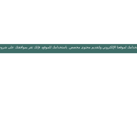
خدامك لموقعنا الإلكتروني ولتقديم محتوى مخصص. باستخدامك للموقع، فإنك تقر بموافقتك على شروط ا
الدعم
مجموعات ال