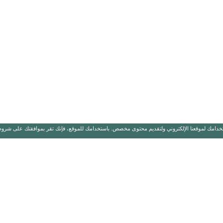
خدامك لموقعنا الإلكتروني ولتقديم محتوى مخصص. باستخدامك للموقع، فإنك تقر بموافقتك على شروط ا