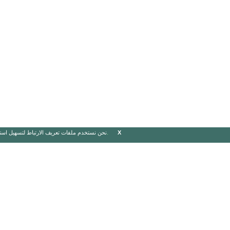
X
انقر هنا.
نحن نستخدم ملفات تعريف الارتباط لتسهيل است