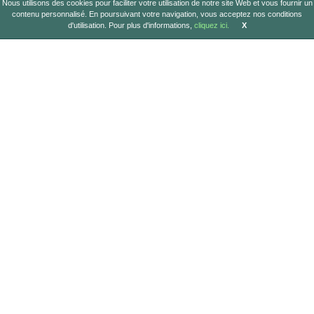
Nous utilisons des cookies pour faciliter votre utilisation de notre site Web et vous fournir un
contenu personnalisé. En poursuivant votre navigation, vous acceptez nos conditions
d'utilisation. Pour plus d'informations,
cliquez ici.
X
MENU RAPIDE
GROUPES DE PRODUITS
Accueil
Produits Agrochimiques
Entreprise
Entretien automobile
Technologie
Soins personnels
Produits
Alimentation
Petek Académie
Nettoyage domestique
Carrière