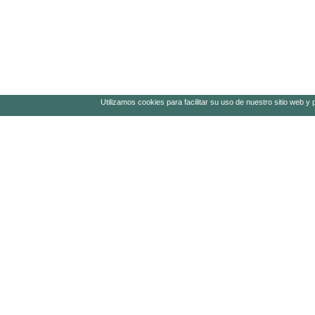
Utilizamos cookies para facilitar su uso de nuestro sitio web y
MENÚ RÁPIDO
GRUP