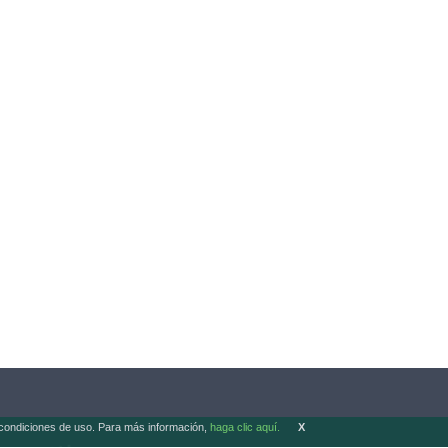
as condiciones de uso. Para más información,
haga clic aquí.
X