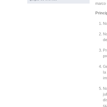
marco 
Princi
No
No
de
Pr
pr
Ge
la
im
No
ju
di
ra