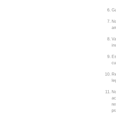
Ga
No
am
Va
in
Es
cu
Re
le
No
ac
re
pr