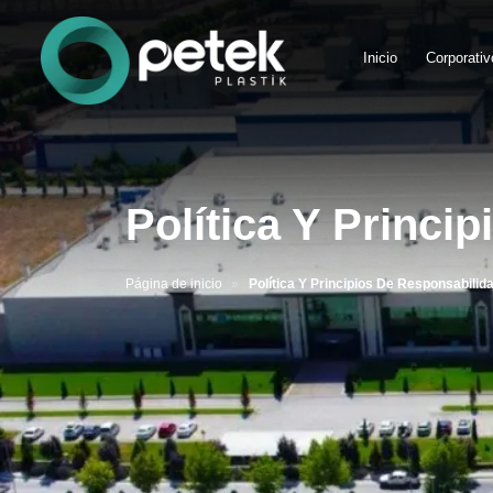
Inicio
Corporativ
Política Y Princi
Página de inicio
Política Y Principios De Responsabilid