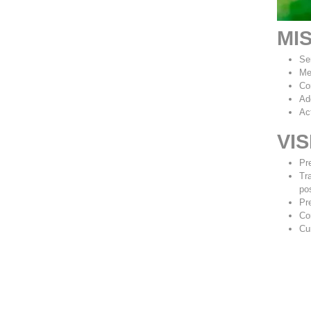
MI
Se
Me
Co
Ad
Ac
VIS
Pr
Tr
po
Pr
Co
Cu