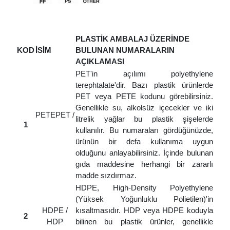
PLASTİK AMBALAJ ÜZERİNDE
KOD
İSİM
BULUNAN NUMARALARIN
AÇIKLAMASI
PET'in açılımı polyethylene
terephtalate'dir. Bazı plastik ürünlerde
PET veya PETE kodunu görebilirsiniz.
Genellikle su, alkolsüz içecekler ve iki
PETEPET /
litrelik yağlar bu plastik şişelerde
1
kullanılır. Bu numaraları gördüğünüzde,
ürünün bir defa kullanıma uygun
olduğunu anlayabilirsiniz. İçinde bulunan
gıda maddesine herhangi bir zararlı
madde sızdırmaz.
HDPE, High-Density Polyethylene
(Yüksek Yoğunluklu Polietilen)'in
HDPE /
kısaltmasıdır. HDP veya HDPE koduyla
2
HDP
bilinen bu plastik ürünler, genellikle