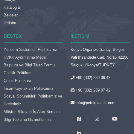
Kataloglar
Belgeler
İletişim
DESTEK
İLETIŞIM
Yönetim Sistemleri Politikamız
Konya Organize Sanayi Bölgesi
KVKK Aydınlatma Metni
Vali İhsandede Cad. No:16 42250
Başvuru ve Bilgi Talep Formu
Selçuklu/Konya/TURKEY
Gizlilik Politikası
+90 (332) 239 06 42
Çerez Politikası
İnsan Kaynakları Politikamız
+90 (332) 239 07 42
Sosyal Sorumluluk Politikamız ve
info@petekplastik.com
İlkelerimiz
Müşteri Şikayeti İş Akış Şeması
Bilgi Toplumu Hizmetlerimiz