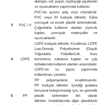
deterjan, süt, poşet, zeytinyağı şişelerinin
ve oyuncakların yapımında kullanılır.
PVC'nin açılımı poly vinyl chloride'dir.
PVC veya 3V koduyla bilinirler. Daha
yumuşak ve esnek plastik türlerindendir.
3
PVC / V
Çoğunlukla kullanım alanları yiyecek
kapları, yumuşak materyaller ve
oyuncaklardır.
LDPE koduyla bilinirler. Kısaltması LDPE
Low-Density Polyethylene (Düşük
Yoğunluklu Polietilen)'dir. Kuru
4
LDPE
temizleme, saklama kapları ve çöp
torbalarında kullanım alanları arasındadır.
LDPE'nin su şişesi yapımında
kullanılması yasaktır.
PP polypropolene kısaltılmasıdır.
PP koduyla bilinirler. İçerdiği gıdalara
kimyasal bulaştırmadığı için, en güvenilir
5
PP
plastik türlerinden biri olarak
bilinirler. Isıtıldıklarında diğer plastiklerin