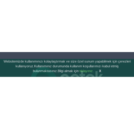
Websitemizde kullanımınızı kolaylaştırmak ve size özel sunum yapabilmek için çerezleri
kullanıyoruz.Kullanımınız durumunda kullanım koşullarımızı kabul etmiş
bulunmaktasınız.Bilgi almak için
tıklayınız.
X
HIZLI MENÜ
ÜRÜN GRUPLARI
Ana Sayfa
Zirai İlaç