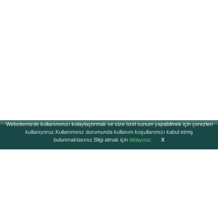
Websitemizde kullanımınızı kolaylaştırmak ve size özel sunum yapabilmek için çerezleri
kullanıyoruz.Kullanımınız durumunda kullanım koşullarımızı kabul etmiş
bulunmaktasınız.Bilgi almak için
tıklayınız.
X