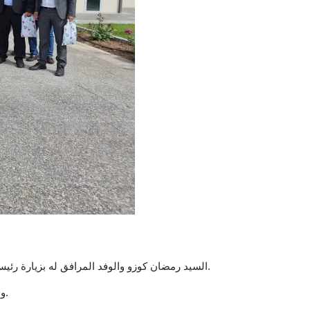
قام مدير فرع جمعية الصناعيين ورجال الأعمال المستقلين (MÜSİAD) السيد رمضان كوزو والوفد المرافق له بزيارة رئيس مجلس إدارة المصنع السيد كاظم أوزتورك في مكتبه.
وشكر السيد كاظم أوزتورك السيد رمضان كوزو والوفد المرافق له على هذه الزيارة المجاملة من خلال التعريف بالمصنع بنفسه.