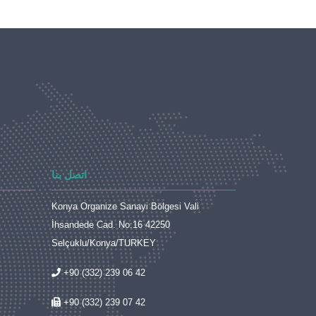
اتصل بنا
Konya Organize Sanayi Bölgesi Vali
İhsandede Cad. No:16 42250
Selçuklu/Konya/TURKEY
+90 (332) 239 06 42
+90 (332) 239 07 42