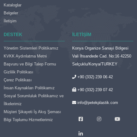
Kataloglar
Belgeler
İletişim
DESTEK
İLETIŞIM
Yönetim Sistemleri Politikamız
Konya Organize Sanayi Bölgesi
KVKK Aydınlatma Metni
Vali İhsandede Cad. No:16 42250
Başvuru ve Bilgi Talep Formu
Selçuklu/Konya/TURKEY
Gizlilik Politikası
+90 (332) 239 06 42
Çerez Politikası
İnsan Kaynakları Politikamız
+90 (332) 239 07 42
Sosyal Sorumluluk Politikamız ve
info@petekplastik.com
İlkelerimiz
Müşteri Şikayeti İş Akış Şeması
Bilgi Toplumu Hizmetlerimiz