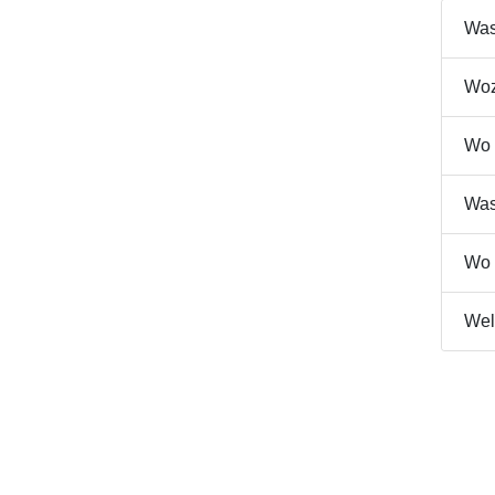
Was
Woz
Wo 
Was
Wo 
Wel