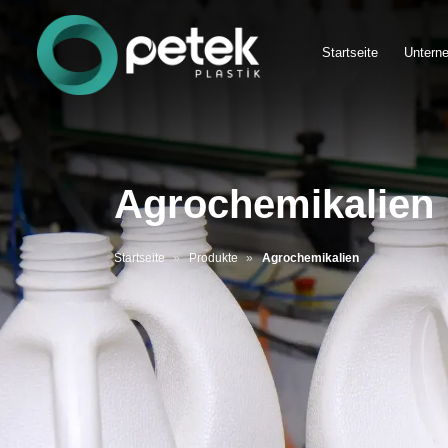
Startseite
Untern
Agrochemikalien
Startseite
Produkte
Agrochemikalien