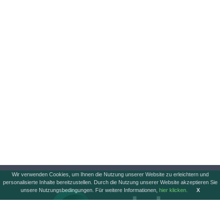
Wir verwenden Cookies, um Ihnen die Nutzung unserer Website zu erleichtern und
personalisierte Inhalte bereitzustellen. Durch die Nutzung unserer Website akzeptieren Sie
unsere Nutzungsbedingungen. Für weitere Informationen,
hier klicken.
X