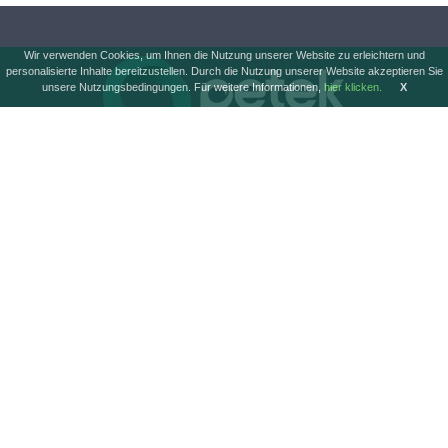
Wir verwenden Cookies, um Ihnen die Nutzung unserer Website zu erleichtern und
personalisierte Inhalte bereitzustellen. Durch die Nutzung unserer Website akzeptieren Sie
unsere Nutzungsbedingungen. Für weitere Informationen,
hier klicken.
X
SCHNELLMENÜ
PRODUKTGRUPPEN
Startseite
Agrochemikalien
Unternehmen
Fahrzeugpflege
Technologie
Körperpflege
Produkte
Essen
Petek Akademie
Haushaltsreinigung
Karriere
Soziale Verantwortung
Medien