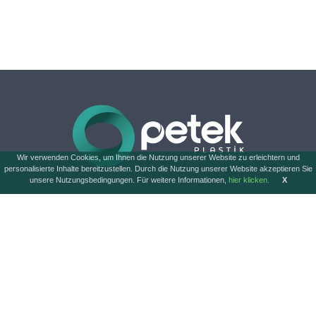
Wir verwenden Cookies, um Ihnen die Nutzung unserer Website zu erleichtern und
personalisierte Inhalte bereitzustellen. Durch die Nutzung unserer Website akzeptieren Sie
unsere Nutzungsbedingungen. Für weitere Informationen,
hier klicken.
X
SCHNELLMENÜ
PRODUKTGRUPPEN
Startseite
Agrochemikalien
Unternehmen
Fahrzeugpflege
Technologie
Körperpflege
Produkte
Essen