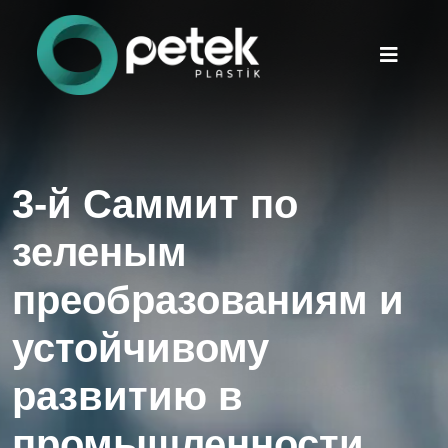
3-й Саммит по
зеленым
преобразованиям и
устойчивому
развитию в
промышленности