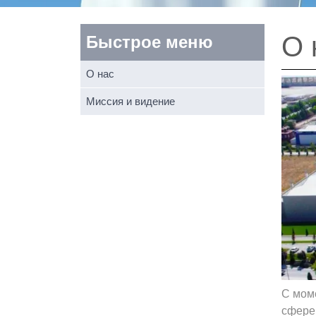
О 
Быстрое меню
О нас
Миссия и видение
С моме
сфере 