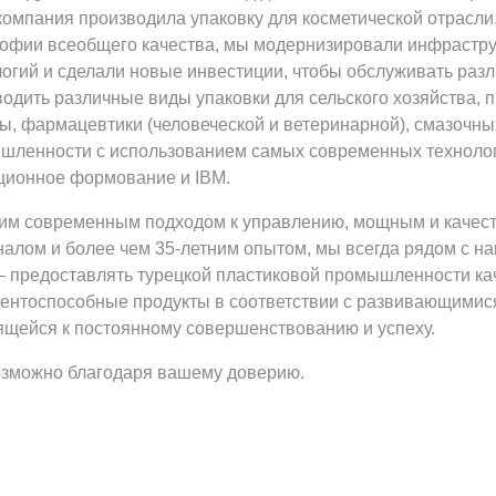
омпания производила упаковку для косметической отрасли.
офии всеобщего качества, мы модернизировали инфрастру
логий и сделали новые инвестиции, чтобы обслуживать раз
одить различные виды упаковки для сельского хозяйства, 
ны, фармацевтики (человеческой и ветеринарной), смазочн
шленности с использованием самых современных технологий
ционное формование и IBM.
им современным подходом к управлению, мощным и качес
алом и более чем 35-летним опытом, мы всегда рядом с наш
— предоставлять турецкой пластиковой промышленности ка
рентоспособные продукты в соответствии с развивающимися
ящейся к постоянному совершенствованию и успеху.
озможно благодаря вашему доверию.