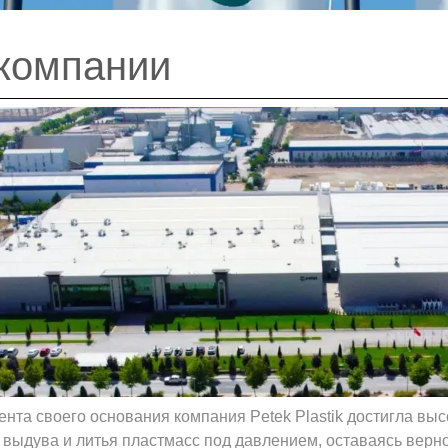
компании
нта своего основания компания Petek Plastik достигла выс
выдува и литья пластмасс под давлением, оставаясь верно