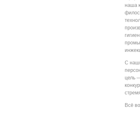
наша к
филос
техно
произв
гигие
промы
инжек
С наш
персон
цель 
конку
стрем
Всё в