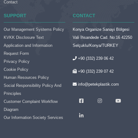
Contact
SUPPORT
CONTACT
Our Management Systems Policy
Konya Organize Sanayi Bölgesi
KVKK Disclosure Text
Vali İhsandede Cad. No:16 42250
Application and Information
Selçuklu/Konya/TURKEY
Request Form
+90 (332) 239 06 42
Privacy Policy
Cookie Policy
+90 (332) 239 07 42
Human Resources Policy
info@petekplastik.com
Social Responsibility Policy And
Principles
Customer Complaint Workflow
Diagram
Our Information Society Services